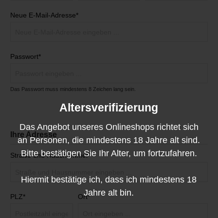
Neue E-Mail-Adresse*
Passwort*
Das Passwort muss mindestens 8 Zeichen lang sein.
Altersverifizierung
Das Angebot unseres Onlineshops richtet sich
Ihre Adresse
an Personen, die mindestens 18 Jahre alt sind.
Bitte bestätigen Sie Ihr Alter, um fortzufahren.
Straße und Hausnummer*
Hiermit bestätige ich, dass ich mindestens 18
Jahre alt bin.
PLZ
*
Ort*